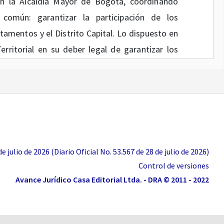
con la Alcaldía Mayor de Bogotá, coordinando
común: garantizar la participación de los
tamentos y el Distrito Capital. Lo dispuesto en
erritorial en su deber legal de garantizar los
stales a la Mesa de Participación, sino que
 Unidad en financiar una de las garantías
de 2013 - Protocolo de Participación Efectiva
ecursos de la Unidad dispuestos para este fin.
 lineamientos transitorios que nos permiten
 julio de 2026 (Diario Oficial No. 53.567 de 28 de julio de 2026)
las diferentes mesas departamentales realizan
Control de versiones
ntingencia:
Avance Jurídico Casa Editorial Ltda. - DRA © 2011 - 2022
y las respectivas Mesas, de acuerdo con las