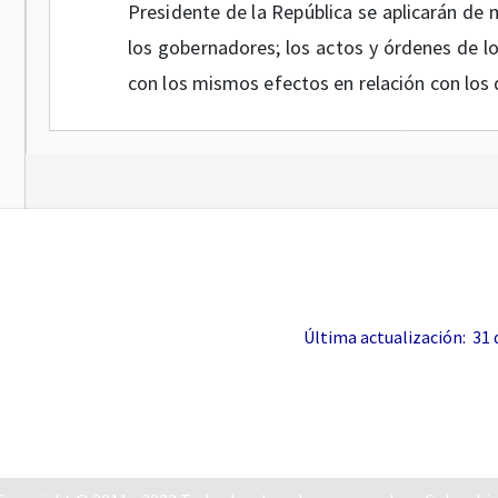
Presidente de la República se aplicarán de 
los gobernadores; los actos y órdenes de l
con los mismos efectos en relación con los d
Que de conformidad con el artículo
303
d
agente del Presidente de la República para 
Que el artículo
315
de la Constitución Pol
conservar el orden público en el municipio,
órdenes que reciban del Presidente de la Re
Última actualización: 31 de
Que de conformidad con el Decreto núme
orden público estará a cargo del Presidente 
Que de conformidad con la Ley Estatutaria 1
derecho fundamental a la salud, el Est