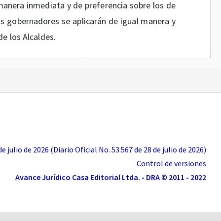
manera inmediata y de preferencia sobre los de
os gobernadores se aplicarán de igual manera y
e los Alcaldes.
e la Constitución Política el gobernador será
el mantenimiento de orden público.
ítica señala como atribución de los alcaldes,
 de conformidad con la ley y las instrucciones y
pública.
 julio de 2026 (Diario Oficial No. 53.567 de 28 de julio de 2026)
ro
418
de 18 de marzo de 2020, la dirección del
Control de versiones
de la República.
Avance Jurídico Casa Editorial Ltda. - DRA © 2011 - 2022
751 de 2015, por medio de la cual se regula el
ado es responsable de respetar, proteger y