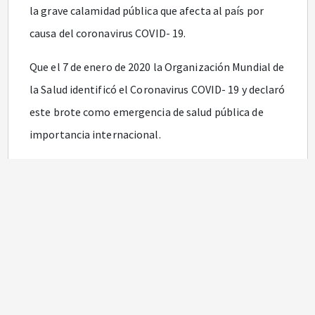
la grave calamidad pública que afecta al país por
causa del coronavirus COVID- 19.
Que el 7 de enero de 2020 la Organización Mundial de
la Salud identificó el Coronavirus COVID- 19 y declaró
este brote como emergencia de salud pública de
importancia internacional.
Que el 6 de marzo de 2020 el Ministerio de Salud y de
la Protección Social dio a conocer el primer caso de
brote de enfermedad por Coronavirus COVID-19 en el
territorio nacional.
Que el 9 de marzo de 2020 la Organización Mundial
de la Salud solicitó a los países la adopción de
medidas prematuras con el objetivo de detener la