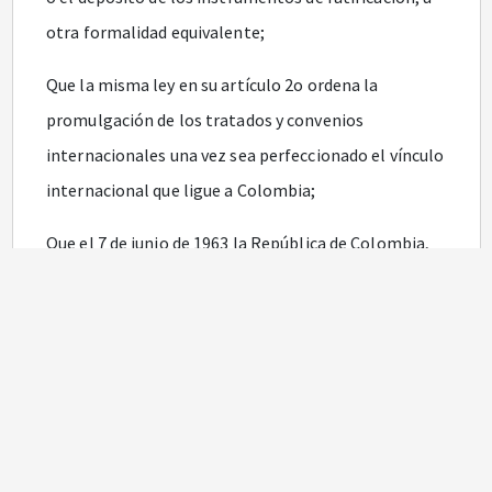
otra formalidad equivalente;
Que la misma ley en su artículo 2o ordena la
promulgación de los tratados y convenios
internacionales una vez sea perfeccionado el vínculo
internacional que ligue a Colombia;
Que el 7 de junio de 1963 la República de Colombia,
previa aprobación del Congreso Nacional mediante
Ley 54 de 1962, publicada en el Diario Oficial número
30947, depositó el instrumento de ratificación del
"Convenio 100 relativo a la igualdad de
remuneración entre la mano de obra masculina y la
mano de obra femenina por un trabajo de igual
valor" ante el Director General de la Oficina