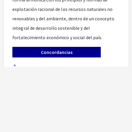
explotación racional de los recursos naturales no
renovables y del ambiente, dentro de un concepto
integral de desarrollo sostenible y del
fortalecimiento económico y social del país.
Concordancias
ARTÍCULO 2o. AMBITO MATERIAL DEL CÓDIGO.
El
presente Código regula las relaciones jurídicas del
Estado con los particulares y las de estos entre sí,
por causa de los trabajos y obras de la industria
minera en sus fases de prospección, exploración,
construcción y montaje, explotación, beneficio,
transformación, transporte y promoción de los