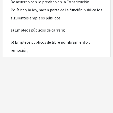
De acuerdo con lo previsto en la Constitución
Política y la ley, hacen parte de la función pública los
siguientes empleos públicos:
a) Empleos públicos de carrera;
b) Empleos públicos de libre nombramiento y
remoción;
c) Empleos de período fijo;
d) Empleos temporales.
Concordancias
ARTÍCULO 2o. PRINCIPIOS DE LA FUNCIÓN PÚBLICA.