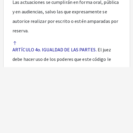
Las actuaciones se cumplirán en forma oral, pública
y en audiencias, salvo las que expresamente se
autorice realizar por escrito o estén amparadas por
reserva.
ARTÍCULO 4o. IGUALDAD DE LAS PARTES.
El juez
debe hacer uso de los poderes que este código le
otorga para lograr la igualdad real de las partes.
ARTÍCULO 5o. CONCENTRACIÓN.
El juez deberá
programar las audiencias y diligencias de manera
que el objeto de cada una de ellas se cumpla sin
solución de continuidad. No podrá aplazar una
audiencia o diligencia, ni suspenderla, salvo por las