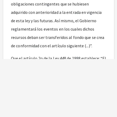
obligaciones contingentes que se hubiesen
adquirido con anterioridad a la entrada en vigencia
de esta ley y las futuras. Así mismo, el Gobierno
reglamentará los eventos en los cuales dichos
recursos deban ser transferidos al fondo que se crea
de conformidad con el artículo siguiente (...)”.
Que el artículo 2o de la Ley 448 de 1998 establece: “El
Fondo de Contingencias de las Entidades Estatales
es una cuenta especial sin personería jurídica
administrada por el Ministerio de Hacienda y Crédito
Público. Los recursos, así como los asuntos
relacionados con pasivos del Fondo, serán
administrados por la Dirección General de Crédito
Público y Tesoro Nacional.”.