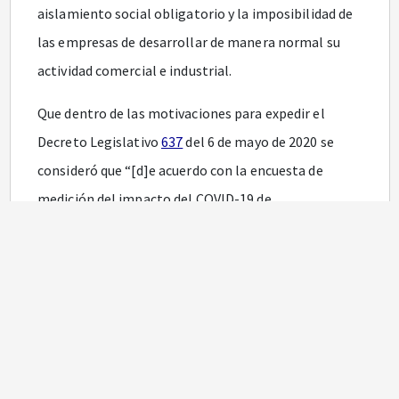
aislamiento social obligatorio y la imposibilidad de
las empresas de desarrollar de manera normal su
actividad comercial e industrial.
Que dentro de las motivaciones para expedir el
Decreto Legislativo
637
del 6 de mayo de 2020 se
consideró que “[d]e acuerdo con la encuesta de
medición del impacto del COVID-19 de
Confecámaras, con corte a 17 de abril, el 85% de las
empresas reportan no tener recursos para cubrir sus
obligaciones más allá de 2 meses, y cerca del 54% de
los empresarios espera disminuir su planta de
personal en los próximos 3 meses”.
Que el Decreto Legislativo
637
del 6 de mayo de