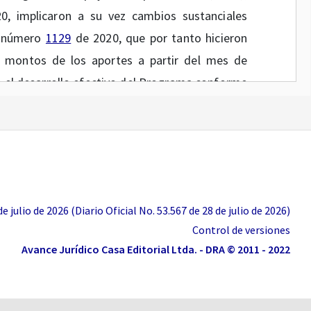
, implicaron a su vez cambios sustanciales
n número
1129
de 2020, que por tanto hicieron
s, montos de los aportes a partir del mes de
a el desarrollo efectivo del Programa conforme
Esto se llevó a cabo con la expedición de la
e de 2020, por medio de la cual se subrogó la
on sus modificaciones.
de 2020 establece, en línea con lo dispuesto
mero 639 de 2020, modificado por los artículos
 julio de 2026 (Diario Oficial No. 53.567 de 28 de julio de 2026)
 aporte estatal corresponderá al número de
Control de versiones
 (1) SMMLV, lo cual equivale a trescientos
Avance Jurídico Casa Editorial Ltda. - DRA © 2011 - 2022
cada empleado para el año 2020, salvo en los
uladas al empleador corresponden a mujeres o si