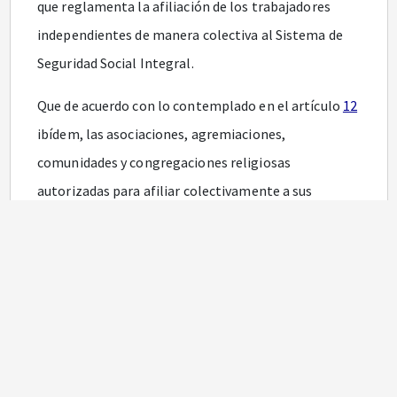
que reglamenta la afiliación de los trabajadores
independientes de manera colectiva al Sistema de
Seguridad Social Integral.
Que de acuerdo con lo contemplado en el artículo
12
ibídem, las asociaciones, agremiaciones,
comunidades y congregaciones religiosas
autorizadas para afiliar colectivamente a sus
miembros al Sistema de Seguridad Social Integral,
están obligadas a suministrar trimestralmente la
relación actualizada de afiliados y la certificación
que acredite que se mantiene la reserva especial de
garantía, bien sea que esté constituida mediante
póliza o a través de cuenta bancaria.