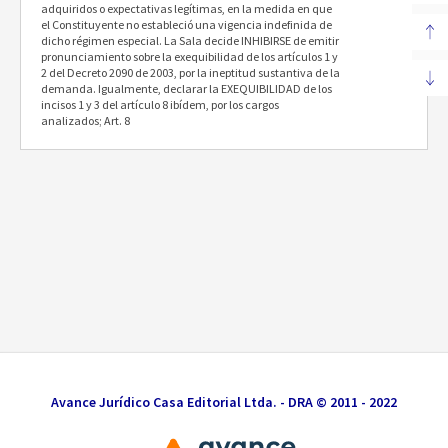
adquiridos o expectativas legítimas, en la medida en que
el Constituyente no estableció una vigencia indefinida de
dicho régimen especial. La Sala decide INHIBIRSE de emitir
pronunciamiento sobre la exequibilidad de los artículos 1 y
2 del Decreto 2090 de 2003, por la ineptitud sustantiva de la
demanda. Igualmente, declarar la EXEQUIBILIDAD de los
incisos 1 y 3 del artículo 8 ibídem, por los cargos
analizados; Art. 8
Avance Jurídico Casa Editorial Ltda. - DRA © 2011 - 2022