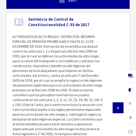
2017
Sentencia de Control de
Constitucionalidad C-93 de 2017
ACTIVIDADES DE ALTO RIESGO. DEFINICIÓN. RÉGIMEN
ESPECIAL DE PENSIÓN PRORROGADO HASTA EL 31 DE
DICIEMBRE DE 2014. Demanda de inconstitucionalidad
contra los artículos 1, 2 y 8 (parcial) del Decreto 2090 de
2003, por el cual se definen las actividades de alto riesgo
para la salud del trabajador y se modifican y señalan las
condiciones, requisitos y beneficios del régimen de
pensiones de los trabajadores que laboran en dichas
actividades. Así mismo, contra el artículo 1º del Decreto
2655 de 2014, por el cual se amplía la vigencia del régimen
de pensiones especiales para las actividades de alto riesgo
previstas en el Decreto 2090 de 2003. El demandante
considera que los preceptos normativos acusados
contravienen los artículos 1, 2, 4, 11, 13, 25, 29, 48, 53, 241-5
y 150-10 de la Carta, por cuanto no incluye la aviación civil
como actividad sujeta a las reglas pensionales especiales
para las actividades de alto riesgo y, restringió la vigencia
temporal de este régimen especial. La Corte considera que
el límite establecido para tener derecho a pensiones
especiales por actividades de alto riesgo no desconoce el
Acto Legislativo 1º de 2005, ni tampoco derechos