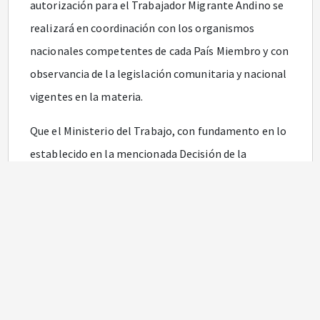
autorización para el Trabajador Migrante Andino se
realizará en coordinación con los organismos
nacionales competentes de cada País Miembro y con
observancia de la legislación comunitaria y nacional
vigentes en la materia.
Que el Ministerio del Trabajo, con fundamento en lo
establecido en la mencionada Decisión de la
Comunidad Andina (CAN), expedirá la
documentación que califique la condición de
Trabajador Migrante Andino, una vez que este haya
obtenido la visa correspondiente y facilitará la
información necesaria para su incorporación al
trabajo, relacionada con las condiciones generales
de vida y requisitos a que deberá someterse en