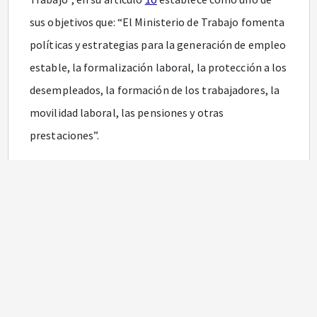
sus objetivos que: “El Ministerio de Trabajo fomenta
políticas y estrategias para la generación de empleo
estable, la formalización laboral, la protección a los
desempleados, la formación de los trabajadores, la
movilidad laboral, las pensiones y otras
prestaciones”.
Que el numeral 5 del artículo
2o
del referido Decreto
establece que una de las funciones del Ministerio del
Trabajo es “Formular, dirigir y evaluar las políticas y
lineamientos de formación para el trabajo, la
normalización y certificación de competencias
laborales y su articulación con las políticas de
formación del capital humano, en coordinación con