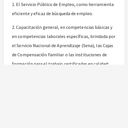
1. El Servicio Público de Empleo, como herramienta
eficiente y eficaz de búsqueda de empleo.
2. Capacitación general, en competencias básicas y
en competencias laborales específicas, brindada por
el Servicio Nacional de Aprendizaje (Sena), las Cajas
de Compensación Familiar o las instituciones de
formación para el trabajo certificadas en calidad;
para efectos de garantizar, en caso de ser necesario,
un reentrenamiento a la población cesante.
3. <Numeral modificado por el artículo
64
de la Ley
2069 de 2020. El nuevo texto es el siguiente:> El
Fondo de Solidaridad de Fomento al Empleo y
Protección al Cesante FOSFEC, como fuente de