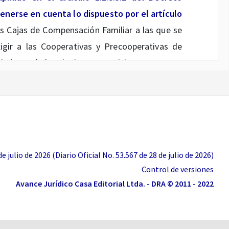
nerse en cuenta lo dispuesto por el artículo
s Cajas de Compensación Familiar a las que se
xigir a las Cooperativas y Precooperativas de
limiento de los siguientes requisitos:
nste la facultad de afiliarse a una caja de
ica y allegar el certificado de existencia y
Precooperativa de Trabajo Asociado, expedido
 julio de 2026 (Diario Oficial No. 53.567 de 28 de julio de 2026)
Control de versiones
Avance Jurídico Casa Editorial Ltda. - DRA © 2011 - 2022
de Compensación Familiar a la cual haya estado
 Trabajo Asociado o la certificación de no haber