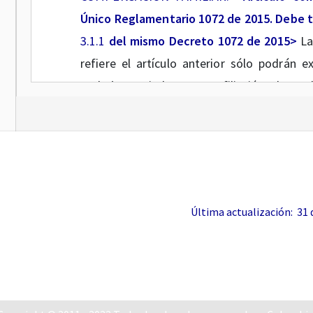
Único Reglamentario 1072 de 2015. Debe te
3.1.1
del mismo Decreto 1072 de 2015>
La
refiere el artículo anterior sólo podrán e
Trabajo Asociado para su afiliación, el cump
1. Copia de los estatutos en los que co
Compensación familiar.
2. La acreditación de su personería juríd
representación legal de la Cooperativa o 
Última actualización: 31 de
por la autoridad competente.
3. Paz y Salvo expedido por la última Caja 
afiliada la Cooperativa o Precooperativa de
estado afiliada.