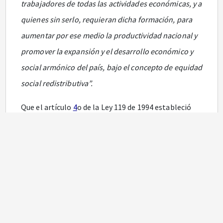
trabajadores de todas las actividades económicas, y a
quienes sin serlo, requieran dicha formación, para
aumentar por ese medio la productividad nacional y
promover la expansión y el desarrollo económico y
social armónico del país, bajo el concepto de equidad
social redistributiva”.
Que el artículo
4
o de la Ley 119 de 1994 estableció
las funciones que desempeña el Sena prescribiendo
en el numeral 3o la de
“Organizar, desarrollar,
administrar y ejecutar programas de formación
profesional integral, en coordinación y en función de
las necesidades sociales y del sector productivo”.
Que la Ley 489 de 1998 en su artículo 96 permite la