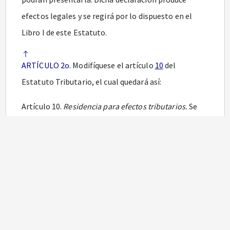
efectos legales y se regirá por lo dispuesto en el
Libro I de este Estatuto.
ARTÍCULO 2o.
Modifíquese el artículo
10
del
Estatuto Tributario, el cual quedará así:
Artículo 10.
Residencia para efectos tributarios.
Se
consideran residentes en Colombia para efectos
tributarios las personas naturales que cumplan con
cualquiera de las siguientes condiciones:
1. Permanecer continua o discontinuamente en el
país por más de ciento ochenta y tres (183) días
calendario incluyendo días de entrada y salida del
país, durante un periodo cualquiera de trescientos