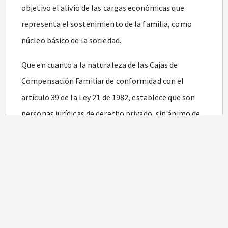
objetivo el alivio de las cargas económicas que
representa el sostenimiento de la familia, como
núcleo básico de la sociedad.
Que en cuanto a la naturaleza de las Cajas de
Compensación Familiar de conformidad con el
artículo 39 de la Ley 21 de 1982, establece que son
personas jurídicas de derecho privado, sin ánimo de
lucro, organizadas como corporaciones en la forma
prevista en el Código Civil que cumplen funciones de
seguridad social y se hallan sometidas al control y
vigilancia del Estado en la forma establecida por la
ley.
Que las Cajas de Compensación Familiar según lo