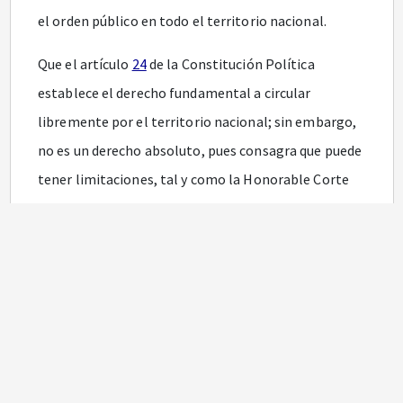
el orden público en todo el territorio nacional.
Que el artículo
24
de la Constitución Política
establece el derecho fundamental a circular
libremente por el territorio nacional; sin embargo,
no es un derecho absoluto, pues consagra que puede
tener limitaciones, tal y como la Honorable Corte
Constitucional en sentencia T-483 del 8 de julio de
1999 lo estableció en los siguientes términos:
“El derecho fundamental de circulación puede ser
limitado, en virtud de la ley, pero solo en la medida
necesaria e indispensable en una sociedad
democrática, con miras a prevenir la comisión de
infracciones penales,
proteger el interés público
, la