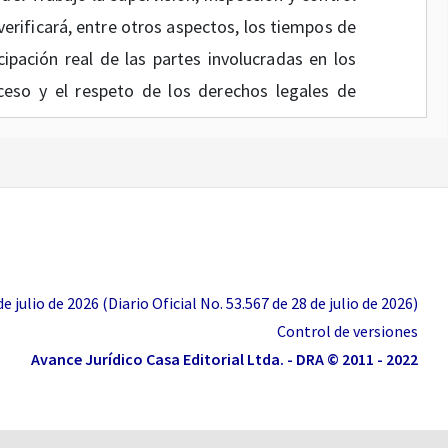
 verificará, entre otros aspectos, los tiempos de
icipación real de las partes involucradas en los
ceso y el respeto de los derechos legales de
e 2015 define el campo de aplicación de las
de con ello, establece como principio general la
nes adoptadas por las Juntas Regionales de
re otras situaciones, la excepción de la única
te de solicitudes de calificación de forma
 julio de 2026 (Diario Oficial No. 53.567 de 28 de julio de 2026)
tuará como perito, y frente a estos conceptos no
Control de versiones
Avance Jurídico Casa Editorial Ltda. - DRA © 2011 - 2022
el numeral 3 del artículo
2.2.5.1.1
del Decreto
icular ante la.Junta Regional podrá solicitarse