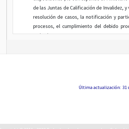
de las Juntas de Calificación de Invalidez, y
resolución de casos, la notificación y part
procesos, el cumplimiento del debido pro
todas las partes.
Que el artículo
2.2.5.1.1
del Decreto 1072 d
Juntas de Calificación de Invalidez, y acor
doble instancia para todas las decisio
Calificación de Invalidez, y contempla, ent
instancia cuando se trate exclusivamen
Última actualización: 31 de
particular, casos en los cuales, la Junta ac
procederá recurso alguno.
Que de conformidad con lo establecido en 
1072 de 2015, la calificación de forma part