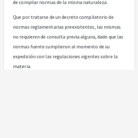
de compilar normas de la misma naturaleza.
Que por tratarse de un decreto compilatorio de
normas reglamentarias preexistentes, las mismas
no requieren de consulta previa alguna, dado que las
normas fuente cumplieron al momento de su
expedición con las regulaciones vigentes sobre la
materia.
Que la tarea de compilar y racionalizar las normas
de carácter reglamentario implica, en algunos
casos, la simple actualización de la normativa
compilada, para que se ajuste a la realidad
institucional y a la normativa vigente, lo cual
conlleva, en aspectos puntuales, el ejercicio formal