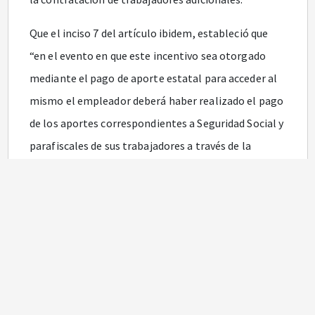
Que el inciso 7 del artículo ibidem, estableció que
“en el evento en que este incentivo sea otorgado
mediante el pago de aporte estatal para acceder al
mismo el empleador deberá haber realizado el pago
de los aportes correspondientes a Seguridad Social y
parafiscales de sus trabajadores a través de la
Planilla Integrada de Liquidación de Aportes (PILA).
En todo caso, el Gobierno nacional reglamentará
los requisitos adicionales que resulten necesarios
para acceder a este”.
Que el parágrafo 4 del artículo ibidem, estableció
que el Gobierno nacional reglamentará la materia,
en especial, lo correspondiente a la Planilla