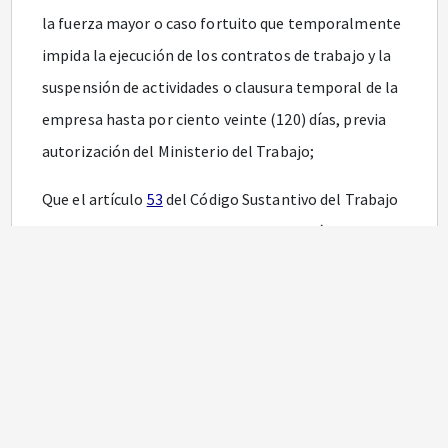
la fuerza mayor o caso fortuito que temporalmente
impida la ejecución de los contratos de trabajo y la
suspensión de actividades o clausura temporal de la
empresa hasta por ciento veinte (120) días, previa
autorización del Ministerio del Trabajo;
Que el artículo
53
del Código Sustantivo del Trabajo
establece que los efectos de la suspensión del
contrato de trabajo, consisten en la interrupción
temporal para el trabajador de la obligación de
prestar el servicio prometido y para el empleador de
pagar los salarios por este periodo;
Que los trabajadores que por hechos ajenos a su
voluntad se ven sometidos en ocasiones de manera