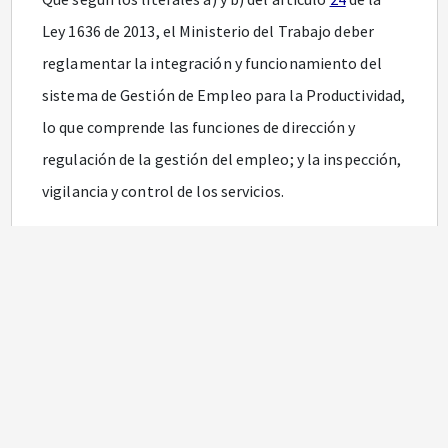
Ley 1636 de 2013, el Ministerio del Trabajo deber
reglamentar la integración y funcionamiento del
sistema de Gestión de Empleo para la Productividad,
lo que comprende las funciones de dirección y
regulación de la gestión del empleo; y la inspección,
vigilancia y control de los servicios.
Que el artículo
25
de la Ley 1636 de 2013 señala que
el Servicio Público de Empleo es un servicio
obligatorio a cargo del Estado, que debe asegurar la
calidad, la ampliación de la cobertura y la mejor
organización posible del mercado de trabajo, a
través de una Red de Prestadores del Servicio
Público de Empleo que integra y conecta las