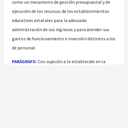
como un mecanismo de gestión presupuestal y de
ejecución de los recursos de los establecimientos
educativos estatales para la adecuada
administración de sus ingresos y para atender sus
gastos de funcionamiento e inversión distintos a los
de personal.
PARÁGRAFO.
Con sujeción a lo establecido en la
normatividad vigente, la administración y ejecución
de estos recursos por parte de las autoridades del
establecimiento educativo, es autónoma. Los
ingresos del Fondo de Servicios Educativos son
recursos propios de carácter público sometidos al
control de las autoridades administrativas y fiscales
de los órdenes nacional y territorial.