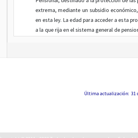
Pensional, destinado a la protección de las
extrema, mediante un subsidio económico, 
en esta ley. La edad para acceder a esta pro
a la que rija en el sistema general de pensio
l) En ningún caso a partir de la vigenci
cotización o abonarse semanas cotizadas 
otros requisitos distintos a cotizaciones 
efectivamente prestados antes del rec
otorgarse pensiones del Sistema General
Última actualización: 31 de
efectivamente prestados o cotizados, de co
Lo anterior sin perjuicio de lo dispuesto en
m) Los recursos del Sistema General de 
dicho sistema y no pertenecen a la Nación, n