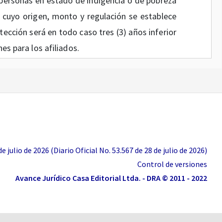
 personas en estado de indigencia o de pobreza
cuyo origen, monto y regulación se establece
tección será en todo caso tres (3) años inferior
nes para los afiliados.
a de esta ley, podrán sustituirse semanas de
o tiempo de servicios con el cumplimiento de
efectivamente realizadas o tiempo de servicios
onocimiento de la pensión. Tampoco podrán
 que no correspondan a tiempos de servicios
 julio de 2026 (Diario Oficial No. 53.567 de 28 de julio de 2026)
nformidad con lo previsto en la presente ley.
Control de versiones
 pactos o convenciones colectivas de trabajo;
Avance Jurídico Casa Editorial Ltda. - DRA © 2011 - 2022
Pensiones están destinados exclusivamente a
i a las entidades que los administran.