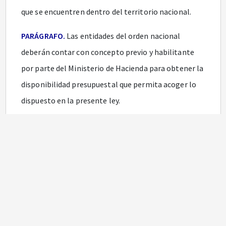
que se encuentren dentro del territorio nacional.
PARÁGRAFO.
Las entidades del orden nacional
deberán contar con concepto previo y habilitante
por parte del Ministerio de Hacienda para obtener la
disponibilidad presupuestal que permita acoger lo
dispuesto en la presente ley.
ARTÍCULO 3o. DEFINICIONES.
Para efectos de la
presente ley, se entenderán las siguientes
definiciones:
a) Trabajo remoto: Es una forma de ejecución del
contrato de trabajo en la cual toda la relación
laboral, desde su inicio hasta su terminación, se