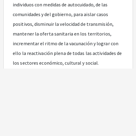
individuos con medidas de autocuidado, de las
comunidades y del gobierno, para aislar casos
positivos, disminuir la velocidad de transmisión,
mantener la oferta sanitaria en los territorios,
incrementar el ritmo de la vacunación y lograr con
ello la reactivación plena de todas las actividades de
los sectores económico, cultural y social.
Que tanto instituciones académicas nacionales e
internacionales como el Instituto Nacional de Salud
(INS), han desarrollado diferentes alternativas
basadas en su mayoría, en modelos matemáticos de
tipo compartimental que, con mayor o menor error
y sofisticación de las representaciones, apuntan a
describir la progresión de los casos.