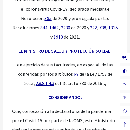
el coronavirus Covid-19, declarada mediante
Resolución
385
de 2020 y prorrogada por las
Resoluciones
844
,
1462
,
2230
de 2020 y
222
,
738
,
1315
y
1913
de 2021.
EL MINISTRO DE SALUD Y PROTECCIÓN SOCIAL,
en ejercicio de sus facultades, en especial, de las
conferidas por los artículos
69
de la Ley 1753 de
2015,
2.8.8.1.4.3
del Decreto 780 de 2016 y,
CONSIDERANDO:
Que, con ocasión a la declaratoria de la pandemia
por el Covid-19 por parte de la OMS, este Ministerio
declaró la emergencia sanitaria en el territorio