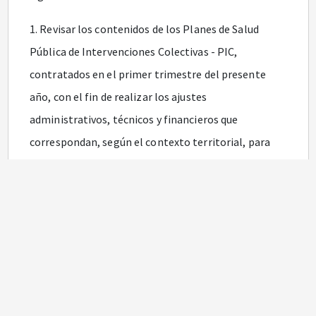
1. Revisar los contenidos de los Planes de Salud
Pública de Intervenciones Colectivas - PIC,
contratados en el primer trimestre del presente
año, con el fin de realizar los ajustes
administrativos, técnicos y financieros que
correspondan, según el contexto territorial, para
incluir acciones tendientes a la prevención,
contención y mitigación de la infección respiratoria
aguda por COVID-19.
2. Los PIC que se encuentren en proceso de
contratación, deben considerar las acciones
correspondientes a la prevención, contención y
mitigación de la infección respiratoria aguda por