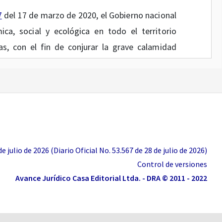
7
del 17 de marzo de 2020, el Gobierno nacional
a, social y ecológica en todo el territorio
as, con el fin de conjurar la grave calamidad
COVID-19 y mediante el Decreto número
637
del 6
estado de emergencia económica, social por el
a crisis e impedir la extensión de la COVID-19.
sponibilidad de medicamentos, productos
uipos biomédicos, reactivos de diagnóstico in
la prevención, diagnóstico o tratamiento de la
 julio de 2026 (Diario Oficial No. 53.567 de 28 de julio de 2026)
Control de versiones
(1)
vo
476
de 2020
, que facultó al Ministerio de
Avance Jurídico Casa Editorial Ltda. - DRA © 2011 - 2022
 el tiempo de la emergencia social, económica y
ámites administrativos tendientes a la obtención
cialización y notificaciones sanitarias a fin de