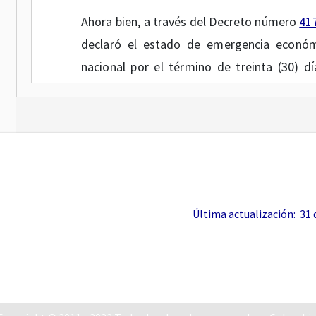
Ahora bien, a través del Decreto número
41
declaró el estado de emergencia económic
nacional por el término de treinta (30) dí
pública que afecta al país por causa del 
de mayo de 2020 se declaró nuevamente el 
término de treinta (30) días, para conjurar l
Como estrategia para facilitar la di
fitoterapéuticos, dispositivos médicos, eq
vitro, entre otros, que se requieran para 
Última actualización: 31 de
COVID-19, se expidió el Decreto Legislati
Salud y Protección Social para que, durante
ecológica, flexibilizara los requisitos y tr
del registros sanitarios, permisos de comer