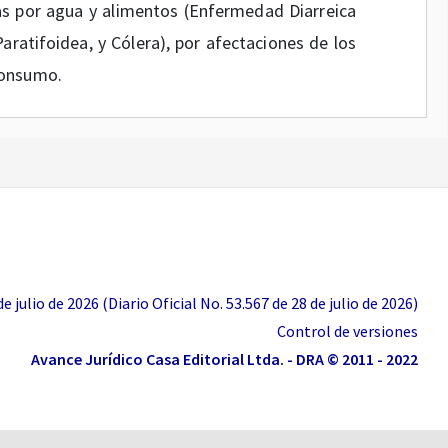
s por agua y alimentos (Enfermedad Diarreica
Paratifoidea, y Cólera), por afectaciones de los
consumo.
icional.
 por animales potencialmente transmisores de
cidentes ofídicos, agresiones por animales
irosis y Rickettsiosis.
 julio de 2026 (Diario Oficial No. 53.567 de 28 de julio de 2026)
Control de versiones
s servicios de salud asociados a traumatismos
Avance Jurídico Casa Editorial Ltda. - DRA © 2011 - 2022
ara uso hospitalario por afectaciones de redes y