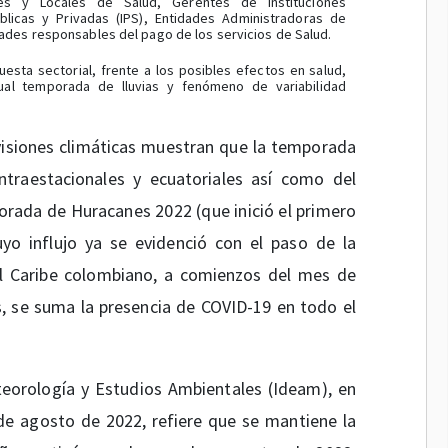
ales y Locales de Salud, Gerentes de Instituciones
licas y Privadas (IPS), Entidades Administradoras de
dades responsables del pago de los servicios de Salud.
esta sectorial, frente a los posibles efectos en salud,
tual temporada de lluvias y fenómeno de variabilidad
visiones climáticas muestran que la temporada
intraestacionales y ecuatoriales así como del
rada de Huracanes 2022 (que inició el primero
uyo influjo ya se evidenció con el paso de la
l Caribe colombiano, a comienzos del mes de
s, se suma la presencia de COVID-19 en todo el
eteorología y Estudios Ambientales (Ideam), en
e agosto de 2022, refiere que se mantiene la