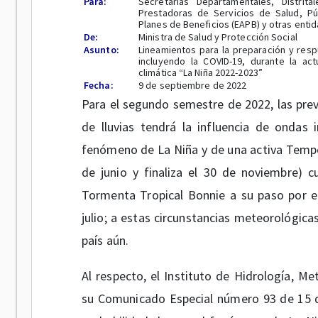
Para:
Secretarías Departamentales, Distrit
Prestadoras de Servicios de Salud, Púb
Planes de Beneficios (EAPB) y otras enti
De:
Ministra de Salud y Protección Social
Asunto:
Lineamientos para la preparación y respu
incluyendo la COVID-19, durante la ac
climática “La Niña 2022-2023”
Fecha:
9 de septiembre de 2022
Para el segundo semestre de 2022, las pre
de lluvias tendrá la influencia de ondas 
fenómeno de La Niña y de una activa Tempo
de junio y finaliza el 30 de noviembre) c
Tormenta Tropical Bonnie a su paso por e
julio; a estas circunstancias meteorológica
país aún.
Al respecto, el Instituto de Hidrología, M
su Comunicado Especial número 93 de 15 d