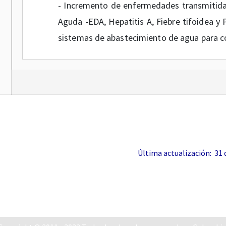
- Incremento de enfermedades transmitida
Aguda -EDA, Hepatitis A, Fiebre tifoidea y 
sistemas de abastecimiento de agua para 
- Riesgo para la seguridad alimentaria y nutr
- Aumento en la incidencia de agresiones
rabia.
- En zonas de inundación, aumento de ac
ponzoñosos y enfermedades como la Leptosp
Última actualización: 31 de
- Aumento en la demanda de atención en lo
e infecciones respiratorias.
- Reducción de la disponibilidad del agua p