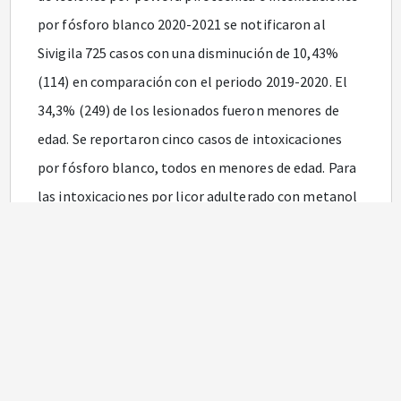
por fósforo blanco 2020-2021 se notificaron al
Sivigila 725 casos con una disminución de 10,43%
(114) en comparación con el periodo 2019-2020. El
34,3% (249) de los lesionados fueron menores de
edad. Se reportaron cinco casos de intoxicaciones
por fósforo blanco, todos en menores de edad. Para
las intoxicaciones por licor adulterado con metanol
2020-2021, se presentaron 4 casos confirmados por
laboratorio, mientras que en la temporada 2019-
2020 no se presentaron casos.
Desde la entrada del virus SARS-CoV-2 al país, el
Ministerio de Salud y Protección Social ha declarado
la emergencia sanitaria, a partir de la Resolución