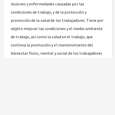
lesiones y enfermedades causadas por las
condiciones de trabajo, y de la protección y
promoción de la salud de los trabajadores. Tiene por
objeto mejorar las condiciones y el medio ambiente
de trabajo, así como la salud en el trabajo, que
conlleva la promoción y el mantenimiento del
bienestar físico, mental y social de los trabajadores
en todas las ocupaciones.
Concordancias
Programa de Salud Ocupacional:
en lo sucesivo se
entenderá como el Sistema de Gestión de la
Seguridad y Salud en el Trabajo SG-SST. Este Sistema
consiste en el desarrollo de un proceso lógico y por