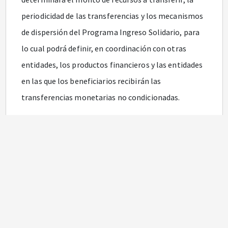
periodicidad de las transferencias y los mecanismos
de dispersión del Programa Ingreso Solidario, para
lo cual podrá definir, en coordinación con otras
entidades, los productos financieros y las entidades
en las que los beneficiarios recibirán las
transferencias monetarias no condicionadas.
Que el 6 de abril de 2020 el Ministerio de Hacienda y
Crédito Público expidió la Resolución número
975
de
2020, por medio de la cual se define el monto de los
recursos a transferir, la periodicidad de las
transferencias y los mecanismos de dispersión del
Programa Ingreso Solidario, y se dictan otras
disposiciones.