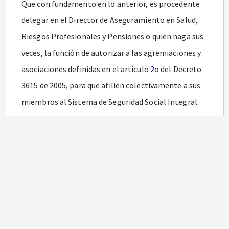
Que con fundamento en lo anterior, es procedente
delegar en el Director de Aseguramiento en Salud,
Riesgos Profesionales y Pensiones o quien haga sus
veces, la función de autorizar a las agremiaciones y
asociaciones definidas en el artículo
2
o del Decreto
3615 de 2005, para que afilien colectivamente a sus
miembros al Sistema de Seguridad Social Integral.
Que en mérito de lo expuesto,
RESUELVE:
ARTÍCULO 1o.
<Artículo modificado por el artículo
1
de la Resolución 5513 de 2016. El nuevo texto es el
siguiente:> Delegar en el Director de Regulación de
la Operación del Aseguramiento en Salud, Riesgos