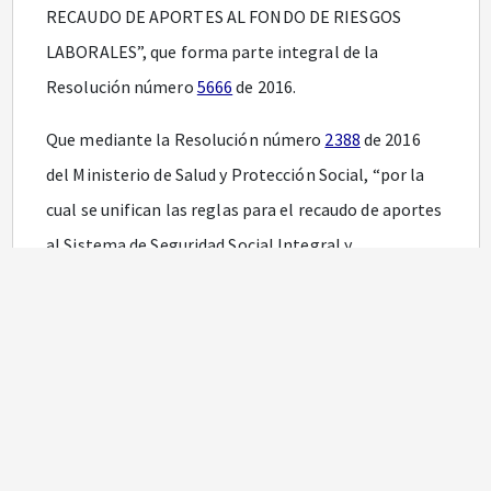
RECAUDO DE APORTES AL FONDO DE RIESGOS
LABORALES”, que forma parte integral de la
Resolución número
5666
de 2016.
Que mediante la Resolución número
2388
de 2016
del Ministerio de Salud y Protección Social, “por la
cual se unifican las reglas para el recaudo de aportes
al Sistema de Seguridad Social Integral y
Parafiscales” y se adoptan los Anexos Técnicos de la
Planilla Integrada de Liquidación de aportes PILA.
Que mediante la Resolución número 3015 de 18 de
agosto de 2017, el Ministerio de Salud y Protección
Social incluyó el Permiso Especial de Permanencia
(PE), como documento válido de identificación ante