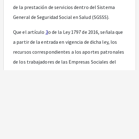
de la prestación de servicios dentro del Sistema
General de Seguridad Social en Salud (SGSSS).
Que el artículo
3
o de la Ley 1797 de 2016, señala que
a partir de la entrada en vigencia de dicha ley, los
recursos correspondientes a los aportes patronales
de los trabajadores de las Empresas Sociales del
Estado financiados con los recursos del Sistema
General de Participaciones, serán manejados por
estas Entidades, a través de una cuenta maestra
creada para tal fin. Así mismo, establece que la
Nación girará directamente a la cuenta maestra de
las Empresas Sociales del Estado los aportes
patronales que venían financiando antes de la