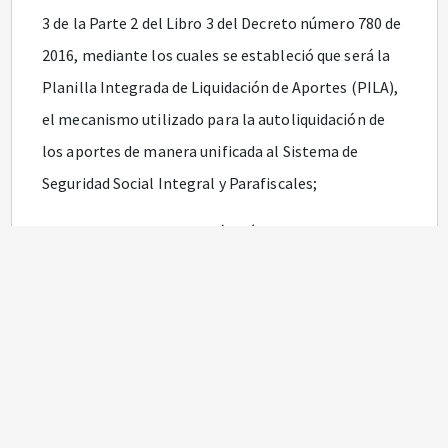
3 de la Parte 2 del Libro 3 del Decreto número 780 de
2016, mediante los cuales se estableció que será la
Planilla Integrada de Liquidación de Aportes (PILA),
el mecanismo utilizado para la autoliquidación de
los aportes de manera unificada al Sistema de
Seguridad Social Integral y Parafiscales;
Que mediante la Resolución número
1747
de 2008 se
adoptó el diseño y contenido del Formulario Único o
Planilla Integrada de Liquidación y pago de aportes
al Sistema de Seguridad Social Integral y
Parafiscales para el caso de los cotizantes activos, la
cual ha sido modificada por las Resoluciones
números
2377
y
3121
de 2008;
199
,
504
,
990
,
1184
,