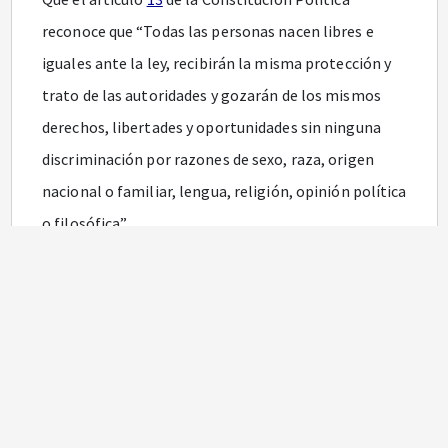
reconoce que “Todas las personas nacen libres e
iguales ante la ley, recibirán la misma protección y
trato de las autoridades y gozarán de los mismos
derechos, libertades y oportunidades sin ninguna
discriminación por razones de sexo, raza, origen
nacional o familiar, lengua, religión, opinión política
o filosófica”.
Que el artículo
100
de la Constitución Política
dispone que los extranjeros gozarán en el territorio
de la República, de las garantías concedidas a los
nacionales, salvo las limitaciones que establezcan la
Constitución y la ley.
Que el artículo
209
de la Constitución Política