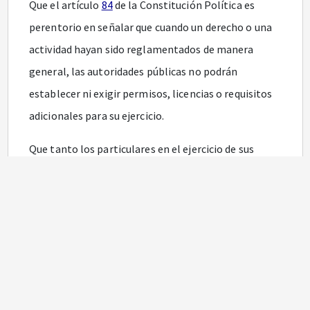
Que el artículo
84
de la Constitución Política es
perentorio en señalar que cuando un derecho o una
actividad hayan sido reglamentados de manera
general, las autoridades públicas no podrán
establecer ni exigir permisos, licencias o requisitos
adicionales para su ejercicio.
Que tanto los particulares en el ejercicio de sus
derechos o en el cumplimiento de sus deberes, como
las autoridades en el desarrollo de sus funciones
tienen el deber de obrar bajo los postulados de la
buena fe, es decir que deben sujetarse a los
mandatos de honestidad, lealtad y sinceridad.
Que con la aplicación del principio de la buena fe se