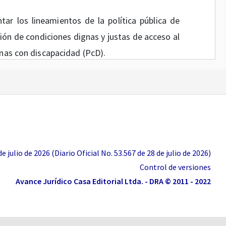
ar los lineamientos de la política pública de
ión de condiciones dignas y justas de acceso al
onas con discapacidad (PcD).
or medio de la cual se expide el Plan Nacional
a Mundial de la Vida
” tiene como objetivo dar
a promoción, creación y protección del empleo
mpleadores que vinculen a trabajadores con
ta agosto de 2026.
 julio de 2026 (Diario Oficial No. 53.567 de 28 de julio de 2026)
 la Ley 2294 de 2023 el Gobierno nacional debe
Control de versiones
Avance Jurídico Casa Editorial Ltda. - DRA © 2011 - 2022
de acuerdo con los resultados de los estudios
úblicas sectoriales, pudiendo rediseñar los
s poblaciones beneficiarias, los montos y