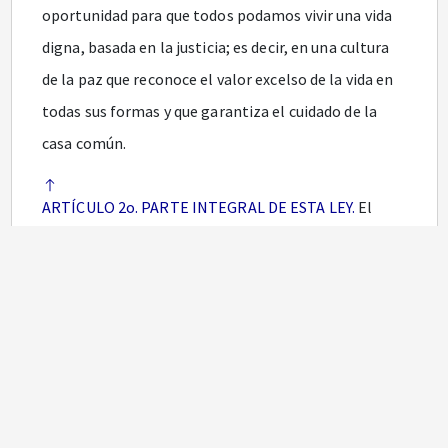
oportunidad para que todos podamos vivir una vida
digna, basada en la justicia; es decir, en una cultura
de la paz que reconoce el valor excelso de la vida en
todas sus formas y que garantiza el cuidado de la
casa común.
ARTÍCULO 2o. PARTE INTEGRAL DE ESTA LEY.
El
documento denominado "Bases del Plan Nacional de
Desarrollo 2022-2026 Colombia Potencia Mundial de
la Vida", junto con sus anexos, elaborado por el
Gobierno Nacional con la participación del Consejo
Superior de la Judicatura y del Consejo Nacional de
Planeación, con fundamento en los insumos
entregados por los colombianos en los Diálogos