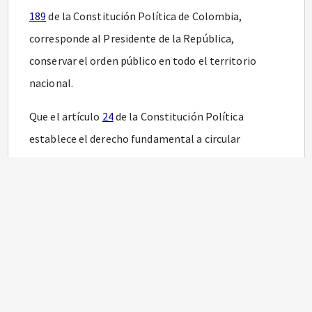
189
de la Constitución Política de Colombia,
corresponde al Presidente de la República,
conservar el orden público en todo el territorio
nacional.
Que el artículo
24
de la Constitución Política
establece el derecho fundamental a circular
libremente por el territorio nacional; sin embargo,
no es un derecho absoluto, pues consagra que puede
tener limitaciones, tal y como la Honorable Corte
Constitucional en Sentencia T-483 del 8 de julio de
1999 lo estableció en los siguientes términos:
“El derecho fundamental de circulación puede ser
limitado, en virtud de la ley, pero solo en la medida