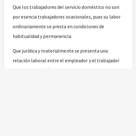
Que los trabajadores del servicio doméstico no son
por esencia trabajadores ocasionales, pues su labor
ordinariamente se presta en condiciones de
habitualidad y permanencia.
Que jurídica y materialmente se presenta una
relación laboral entre el empleador y el trabajador
del servicio doméstico, con efectos en el
ordenamiento jurídico, tal como se observa en el
artículo
332
del Estatuto Tributario, modificado por
el artículo
10
de la Ley 1607 de 2012, que incorporó
un Capítulo al Título V del Libro 1 de dicho Estatuto.
Que tal como lo disponen los artículos 1o de la Ley
21 de 1982 y
151
de la Ley 1450 de 2011, el subsidio