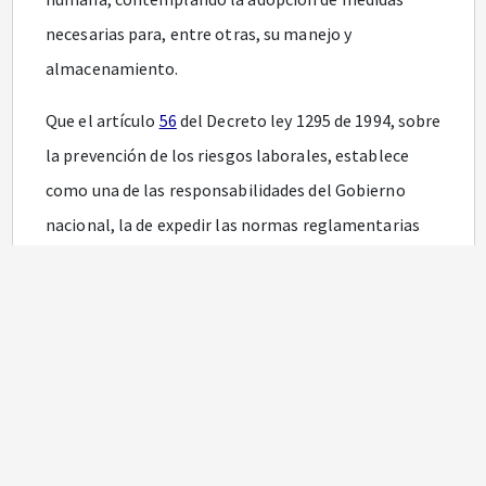
necesarias para, entre otras, su manejo y
almacenamiento.
Que el artículo
56
del Decreto ley 1295 de 1994, sobre
la prevención de los riesgos laborales, establece
como una de las responsabilidades del Gobierno
nacional, la de expedir las normas reglamentarias
técnicas tendientes a garantizar la seguridad de los
trabajadores y de la población en general, en la
prevención de accidentes de trabajo y enfermedades
laborales.
Que la Ley
320
de 1996, por medio de la cual se
aprueba el Convenio 174 sobre la Prevención de
Accidentes Industriales Mayores y la Recomendación