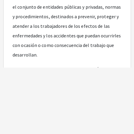
el conjunto de entidades públicas y privadas, normas
y procedimientos, destinados a prevenir, proteger y
atender a los trabajadores de los efectos de las
enfermedades y los accidentes que puedan ocurrirles
con ocasión o como consecuencia del trabajo que
desarrollan.
Que de acuerdo con lo dispuesto en el artículo
8
o de
la Ley 100 de 1993, el Sistema de Riesgos Laborales
forma parte del Sistema de Seguridad Social
Integral.
Que según lo establecido en el artículo
2
o de la Ley
100 de 1993, el Estado debe garantizar la solidaridad
en el Sistema de Seguridad Social mediante su