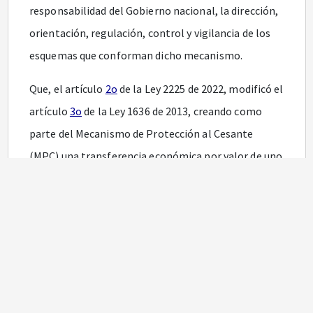
responsabilidad del Gobierno nacional, la dirección,
orientación, regulación, control y vigilancia de los
esquemas que conforman dicho mecanismo.
Que, el artículo
2o
de la Ley 2225 de 2022, modificó el
artículo
3o
de la Ley 1636 de 2013, creando como
parte del Mecanismo de Protección al Cesante
(MPC) una transferencia económica por valor de uno
punto cinco (1.5) salarios mínimos mensuales
legales vigentes (smmlv), para aquellos cotizantes
de categorías “a” y “b” del Sistema de Subsidio
Familiar.
Que, el artículo
3o
de la Ley 2225 de 2022, modificó el
artículo
11
de la Ley 1636 de 2013, ampliando el