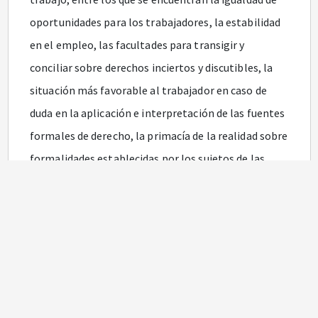
oportunidades para los trabajadores, la estabilidad
en el empleo, las facultades para transigir y
conciliar sobre derechos inciertos y discutibles, la
situación más favorable al trabajador en caso de
duda en la aplicación e interpretación de las fuentes
formales de derecho, la primacía de la realidad sobre
formalidades establecidas por los sujetos de las
relaciones laborales, la garantía, la capacitación, el
adiestramiento y el descanso.
Que el artículo
54
de la Constitución Política
establece que es obligación del Estado y de los
empleadores ofrecer formación y habilitación
profesional y técnica a quienes lo requieran.