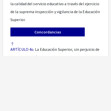
la calidad del servicio educativo a través del ejercicio
de la suprema inspección y vigilancia de la Educación
Superior.
Concordancias
ARTÍCULO 4o.
La Educación Superior, sin perjuicio de
los fines específicos de cada campo del saber,
despertará en los educandos un espíritu reflexivo,
orientado al logro de la autonomía personal, en un
marco de libertad de pensamiento y de pluralismo
ideológico que tenga en cuenta la universalidad de
los saberes y la particularidad de las formas
culturales existentes en el país. Por ello, la